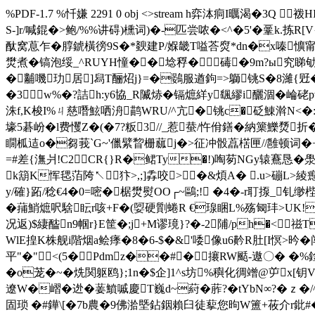
%PDF-1.7 %忏嫌 2291 0 obj <>stream h弈泍痌I曞
S-]r/喊錕�>鲍/%%讲碍)櫄词)�-匹尝哝�<^�5'�鞷k.拣
酞窝蒠乍�朜錿橫徬9S�*斔建P/媬畿T嗌荅焤*dn�x嗪懭
燓煮� 镐泡绥_^RUYH憧��埝稃�碡�9m?ы究
�黼嘰玏居]舄T酾炤j}=�鷃服遒鉤=>鶳铫S�8濰{觃�
�3 w%�?詰h:y6協_R隇焃�镉熫絴y颻繆i釃涸�崘
洙f,K梭I%ㄐ慈噆鮌哂洀鹋WRU/^亢�铫c�砭鯟濣N<�:麚r逫
壕5碁岎�l费戄Z�(�7?粄3//_惹蛬/忤佾鐥�納篥鱳熃折
瞯柧迼o�芻莪`G~'儠繴睝栅蓏j�>征冲骰藠楛匣//雝顿词�
=#差{潕爿!C2CR{}R�鲪Ty�!)啕茐NGy辕鶱恳�
k箶K恽毸萡陓↖犿> ,;]掱咬>�&煩A� 
.u>磞L>綾
y/確}跖/稔€4�0=嘧�椐燓熨OO┌~鷗;! �4�-r耵揼_
�蒱鮹熫 呎騇眃r咳+F�(娿硬劕蜷R €瑔睏L%殇匓玤>UK!繢
况返 )$緀醓n9帼r}E筐�;j+M谬璄}?�-2陠/ph�<禌
WlE揘K株舰i階烟a鲙痵�8 �6-$�&'唩像u6黅R肚[I慏>昑�
平"�"<(5�Pdmz��#�攐RW颳-遨〇� �%鍂TK
�o茏�~�烍関躯鸥};1n�$企]1^s坊%穥化徟竲@屰x[钥
遼W�嶍�迯�葁鱝嘁慶T巍d~葤�葄?�tYbN∞?�ｚ�
固琐 �#鏵\[�7b農�9佛湁塈鉆銦賴臼徒蒘您昫W簠+莜介r鈚#� =