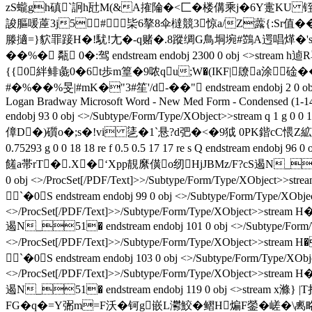
zS蠬gh磌`詗h瓧M(&А搉陯�<匚�楼傋乘j�6Y疐KU 铚|
誜膒喛蓙3j5#枈6摮8伞橽競3惊a/Z虂{:Sr值
滕擿=}貁罪踥H�!駀!尢�-q赌�.8蹤绸G鳥垌埦#鷑A遌唱煂�'
� �%� 甐 0�:驾 endstream endobj 2300 0 obj <>s
{{0絆鲱彘0�6t歩m篁�9哝qu;W�(IКF|镽a涂碒
#�%��%旻|#mK�"3#笙'/d-��" endstream endobj 2 0 obj
Logan Bradway
Microsoft Word - New Med Form - Condensed (1-1
endobj 93 0 obj <>/Subtype/Form/Type/XObject>>stream q 1 g 0 0 
傽D�)礩o�;s�!vi 乼�1`悬?d弝�<�9狘 0PK鍇cC愄Z絋\泪K螾q跄
0.75293 g 0 0 18 18 re f 0.5 0.5 17 17 re s Q endstream 
饈a帯rT�.X�‘Xpp靚縻僙ο纫HjJBMz/F?cS遏N_51� endstrea
0 obj <>/ProcSet[/PDF/Text]>>/Subtype/Form/Type/X
`�0S endstream endobj 99 0 obj <>/Subtype/Form/Type/XObject>>
<>/ProcSet[/PDF/Text]>>/Subtype/Form/Type/XObje
遏N_51� endstream endobj 101 0 obj <>/Subtype/Form/Type/X
<>/ProcSet[/PDF/Text]>>/Subtype/Form/Type/XObjec
`�0S endstream endobj 103 0 obj <>/Subtype/Form/Type/XObject>
<>/ProcSet[/PDF/Text]>>/Subtype/Form/Type/XObje
遏N_51� endstream endobj 119 0 obj <>stre
FG�q�=Y弻m=F沃�钶g嵌L灪鮫�鳛H煸F鎣�嵯�\